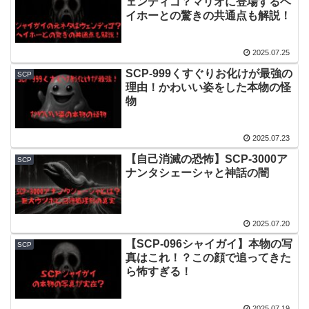
ェンディゴ？マリオに登場するヘ
イホーとの驚きの共通点も解説！
2025.07.25
SCP-999くすぐりお化けが最強の
SCP
理由！かわいい姿をした本物の怪
物
2025.07.23
【自己消滅の恐怖】SCP-3000ア
SCP
ナンタシェーシャと神話の闇
2025.07.20
【SCP-096シャイガイ】本物の写
SCP
真はこれ！？この顔で追ってきた
ら怖すぎる！
2025.07.19