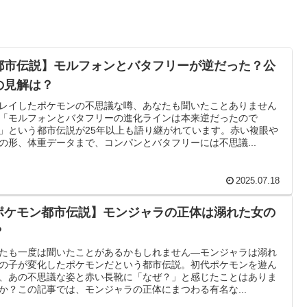
都市伝説】モルフォンとバタフリーが逆だった？公
の見解は？
レイしたポケモンの不思議な噂、あなたも聞いたことありません
「モルフォンとバタフリーの進化ラインは本来逆だったので
」という都市伝説が25年以上も語り継がれています。赤い複眼や
の形、体重データまで、コンパンとバタフリーには不思議...
2025.07.18
ポケモン都市伝説】モンジャラの正体は溺れた女の
？
たも一度は聞いたことがあるかもしれません—モンジャラは溺れ
の子が変化したポケモンだという都市伝説。初代ポケモンを遊ん
、あの不思議な姿と赤い長靴に「なぜ？」と感じたことはありま
か？この記事では、モンジャラの正体にまつわる有名な...