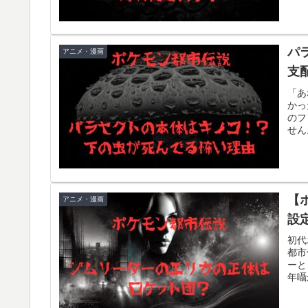
パ
アニメ・漫画
支
「あ
かっ
のフ
せん
【
アニメ・漫画
設
初代
都市
ーと
年囁