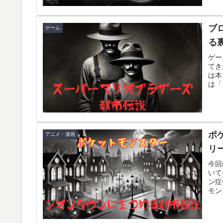
ブ
ゲーム
る
ゲー
てき
は本
は「
ポ
アニメ・漫画
リ
今回
いて
ン症
モン