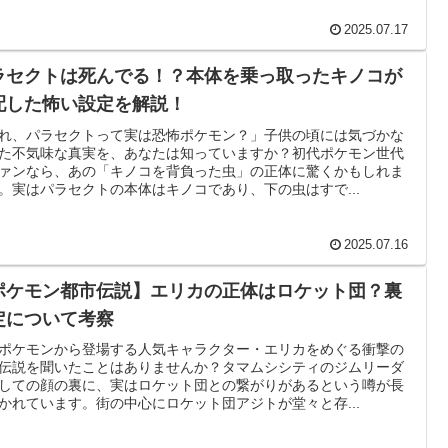
2025.07.17
ラセクトは死んでる！？本体を乗っ取ったキノコが
配した怖い設定を解説！
れ、パラセクトって実は恐怖ポケモン？」子供の頃には気づかな
た不気味な真実を、あなたは知っていますか？初代ポケモン世代
ァンなら、あの「キノコを背負った虫」の正体に驚くかもしれま
。実はパラセクトの本体はキノコであり、下の虫はすで...
2025.07.16
ポケモン都市伝説】エリカの正体はロケット団？裏
定について考察
ポケモンから登場する人気キャラクター・エリカをめぐる衝撃の
伝説を聞いたことはありませんか？タマムシシティのジムリーダ
しての顔の裏に、実はロケット団との繋がりがあるという噂が長
かれています。街の中心にロケット団アジトが堂々と存...