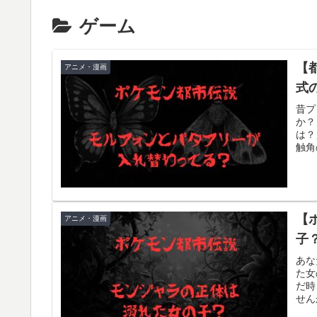
ゲーム
【
アニメ・漫画
式
昔プ
か？
は？
触角
【
アニメ・漫画
子
あな
た女
だ時
せん