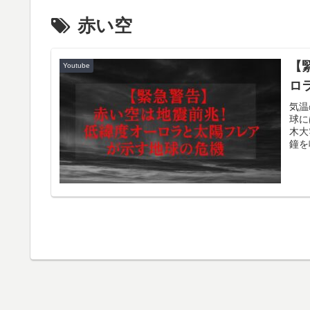
赤い空
【
Youtube
ロ
気温
球に
木大
鐘を