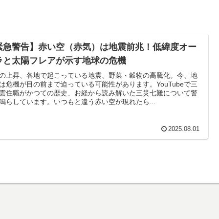
緊急警告】赤い空（赤気）は地震前兆！低緯度オー
ラと太陽フレアが示す地球の危機
の上昇、各地で起こっている地震、野菜・穀物の高騰化。今、地
は危機が目の前まで迫っている可能性があります。YouTubeで三
雲住職がかつての歴史、お経から読み解いた三災七難について警
鳴らしています。いつもと違う赤い空が現れたら...
2025.08.01