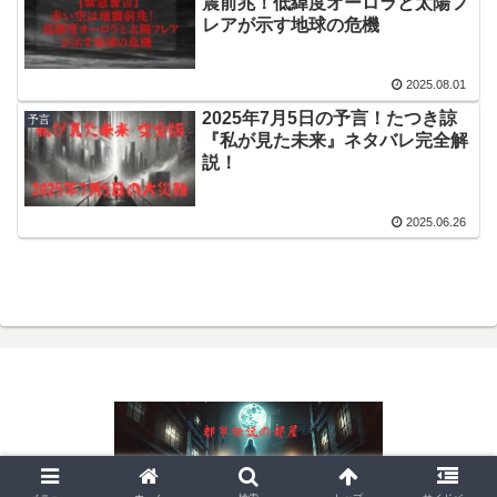
震前兆！低緯度オーロラと太陽フ
レアが示す地球の危機
2025.08.01
2025年7月5日の予言！たつき諒
予言
『私が見た未来』ネタバレ完全解
説！
2025.06.26
© 2024 都市伝説の部屋.