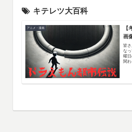
キテレツ大百科
【
アニメ・漫画
画
皆さ
なっ
曜日
関わ